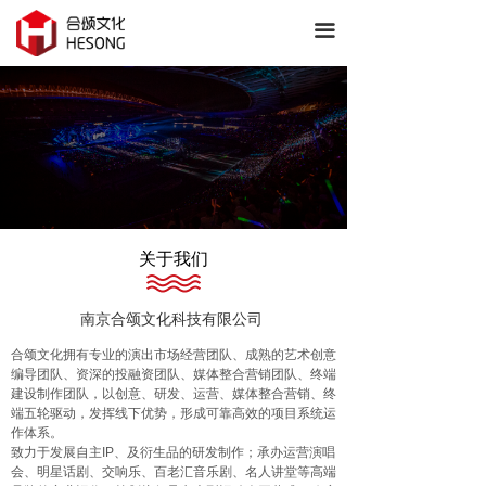
首页
끀
关于我们
服务项目
服务优势
案例展示
关于我们
团队优势
新闻资讯
南京合颂文化科技有限公司
合颂文化拥有专业的演出市场经营团队、成熟的艺术创意
联系我们
编导团队、资深的投融资团队、媒体整合营销团队、终端
建设制作团队，以创意、研发、运营、媒体整合营销、终
端五轮驱动，发挥线下优势，形成可靠高效的项目系统运
作体系。
致力于发展自主IP、及衍生品的研发制作；承办运营演唱
会、明星话剧、交响乐、百老汇音乐剧、名人讲堂等高端